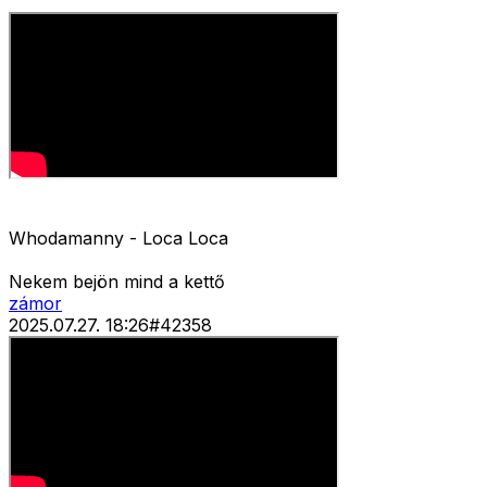
Whodamanny - Loca Loca
Nekem bejön mind a kettő
zámor
2025.07.27. 18:26
#
42358