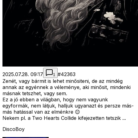
2025.07.28. 09:17
#
42363
1
Zenét, vagy bármit is lehet minősiteni, de az mindég
annak az egyénnek a véleménye, aki minősit, mindenki
másnak tetszhet, vagy sem.
Ez a jó ebben a világban, hogy nem vagyunk
egyformák, nem látjuk, halljuk ugyanazt és persze más-
más hatással van az elménkre 😊
Nekem pl. a Two Hearts Collide kifejezetten tetszik ...
DiscoBoy