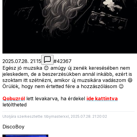
2025.07.28. 21:15
#
42367
Egész jó muzsika 😊 amúgy új zenék keresésében nem
jeleskedem, de a beszerzésükben annál inkább, ezért is
szoktam itt szétnézni, amikor új muzsikára vadászom 😄
Örülök, hogy nem értetted fére a hozzászólásom 😉
Qobuzról
lett levakarva, ha érdekel
ide kattintva
letöltheted
Utoljára szerkesztette: tibymasterxxl, 2025.07.28. 21:20:02
DiscoBoy