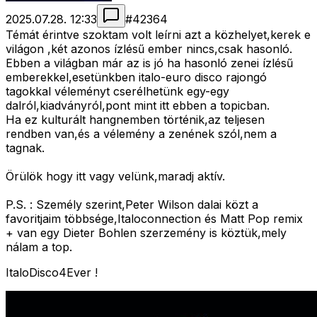
2025.07.28. 12:33
#
42364
Témát érintve szoktam volt leírni azt a közhelyet,kerek e
világon ,két azonos ízlésű ember nincs,csak hasonló.
Ebben a világban már az is jó ha hasonló zenei ízlésű
emberekkel,esetünkben italo-euro disco rajongó
tagokkal véleményt cserélhetünk egy-egy
dalról,kiadványról,pont mint itt ebben a topicban.
Ha ez kulturált hangnemben történik,az teljesen
rendben van,és a vélemény a zenének szól,nem a
tagnak.
Örülök hogy itt vagy velünk,maradj aktív.
P.S. : Személy szerint,Peter Wilson dalai közt a
favoritjaim többsége,Italoconnection és Matt Pop remix
+ van egy Dieter Bohlen szerzemény is köztük,mely
nálam a top.
ItaloDisco4Ever !