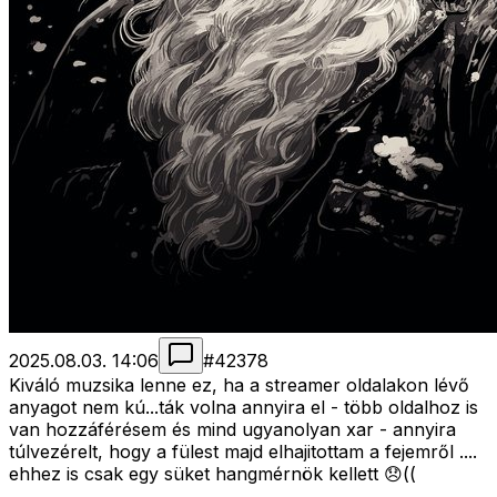
2025.08.03. 14:06
#
42378
Kiváló muzsika lenne ez, ha a streamer oldalakon lévő
anyagot nem kú...ták volna annyira el - több oldalhoz is
van hozzáférésem és mind ugyanolyan xar - annyira
túlvezérelt, hogy a fülest majd elhajitottam a fejemről ....
ehhez is csak egy süket hangmérnök kellett 😞((