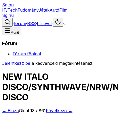
Sg.hu
IT/Tech
Tudomány
Játék
Autó
Film
Sg.hu
·
fórum
·
RSS
·
hírlevél
·
·
...
Menü
Fórum
Fórum főoldal
Jelentkezz be
a kedvenceid megtekintéséhez.
NEW ITALO
DISCO/SYNTHWAVE/NRW/
DISCO
← Előző
Oldal
13
/
861
Következő →