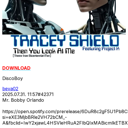
DOWNLOAD
DiscoBoy
beva02
2025.07.31. 11:57
#
42371
Mr. Bobby Orlando
https://open.spotify.com/prerelease/6DuR8c2gF5U1Pb
si=eXE3MjbBRle2VH72bCM_-
A&fbclid=IwY2xjawL4HSVleHRuA2FlbQIxMABicmlkET