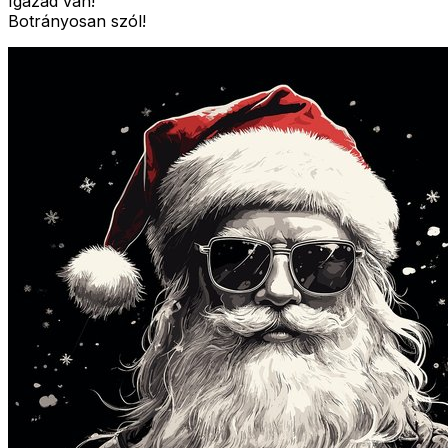
Igazad van!
Botrányosan szól!