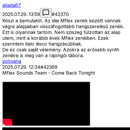
allada67
2025.07.29. 13:59
#
42370
Köszi a bemutatót. Az idei Mflex zenék között vannak
végre alapjaiban visszafogottabb hangszerelésű zenék.
Ezt is olyannak tartom. Nem sziszeg túlzottan az alap
ütem, mint a korábbi évek Mflex zenéiben. Ezek
szerintem italo disco hangzásúbbak.
De ez csak saját vélemény. Azokra az erősebb synth
zenéire is meg van a rajongói tábora.
polojana
2025.07.29. 12:34
#
42369
Mflex Sounds Team - Come Back Tonight