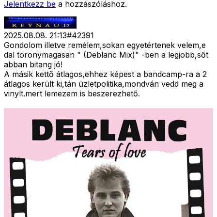
Jelentkezz be
a hozzászóláshoz.
2025.08.08. 21:13
#
42391
Gondolom illetve remélem,sokan egyetértenek velem,e
dal toronymagasan " (Deblanc Mix)" -ben a legjobb,sőt
abban bitang jó!
A másik kettő átlagos,ehhez képest a bandcamp-ra a 2
átlagos került ki,tán üzletpolitika,mondván vedd meg a
vinylt.mert lemezem is beszerezhető.