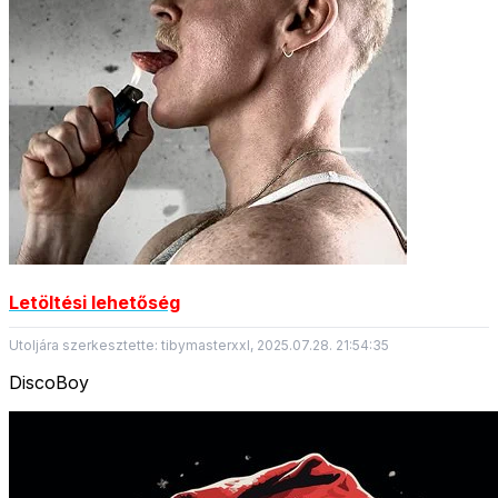
Letöltési lehetőség
Utoljára szerkesztette: tibymasterxxl, 2025.07.28. 21:54:35
DiscoBoy