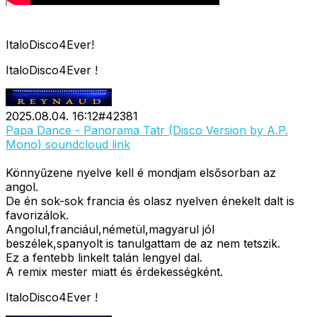
ItaloDisco4Ever!
ItaloDisco4Ever !
2025.08.04. 16:12
#
42381
Papa Dance - Panorama Tatr (Disco Version by A.P.
Mono) soundcloud link
Könnyűzene nyelve kell é mondjam elsősorban az
angol.
De én sok-sok francia és olasz nyelven énekelt dalt is
favorizálok.
Angolul,franciául,németül,magyarul jól
beszélek,spanyolt is tanulgattam de az nem tetszik.
Ez a fentebb linkelt talán lengyel dal.
A remix mester miatt és érdekességként.
ItaloDisco4Ever !