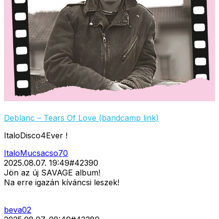
Deblanc – Tears Of Love (bandcamp link)
ItaloDisco4Ever !
ItaloMucsacso70
2025.08.07. 19:49
#
42390
Jön az új SAVAGE album!
Na erre igazán kíváncsi leszek!
beva02