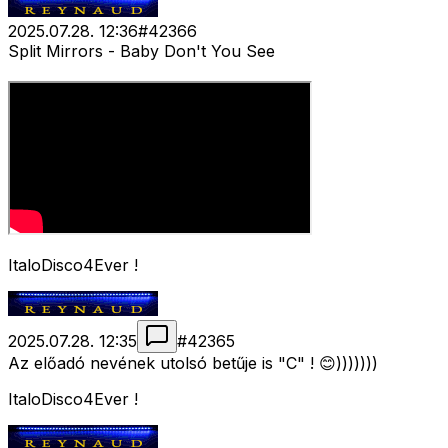
2025.07.28. 12:36
#
42366
Split Mirrors - Baby Don't You See
ItaloDisco4Ever !
2025.07.28. 12:35
#
42365
Az előadó nevének utolsó betűje is "C" ! 😊)))))))
ItaloDisco4Ever !