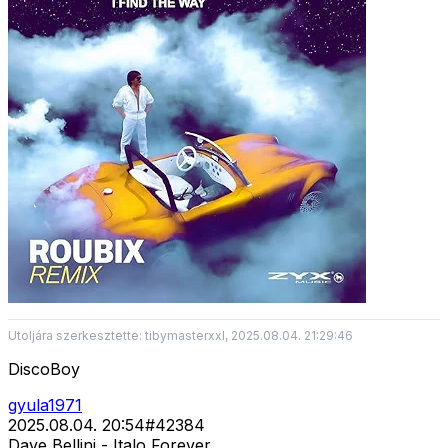
Utoljára szerkesztette: tibymasterxxl, 2025.08.04. 21:29:46
DiscoBoy
gyula1971
2025.08.04. 20:54
#
42384
Dave Bellini - Italo Forever