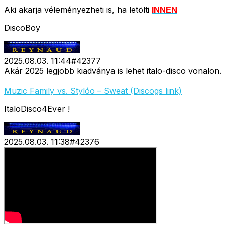
Aki akarja véleményezheti is, ha letölti
INNEN
DiscoBoy
2025.08.03. 11:44
#
42377
Akár 2025 legjobb kiadványa is lehet italo-disco vonalon.
Muzic Family vs. Stylóo – Sweat (Discogs link)
ItaloDisco4Ever !
2025.08.03. 11:38
#
42376