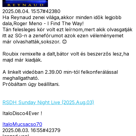
2025.08.04. 15:57
#
42380
Ha Reynaud zenei világa,akkor minden idők legjobb
dala,Roger Meno - I Find The Way!
Tán felesleges kör volt ezt leírnom,mert akik olvasgatják
itt az SG-n a zenefórumot azok ezen véleményemet
már olvashatták,sokszor. 😊
Roubix remixelte a dalt,bátor volt és beszerzős lesz,ha
majd már kiadják.
A linkelt videóban 2.39.00 min-tól felkonferálással
meghallgatható.
Próbáltam úgy beállítani.
RSDH Sunday Night Live (2025.Aug.03)
ItaloDisco4Ever !
ItaloMucsacso70
2025.08.03. 16:55
#
42379