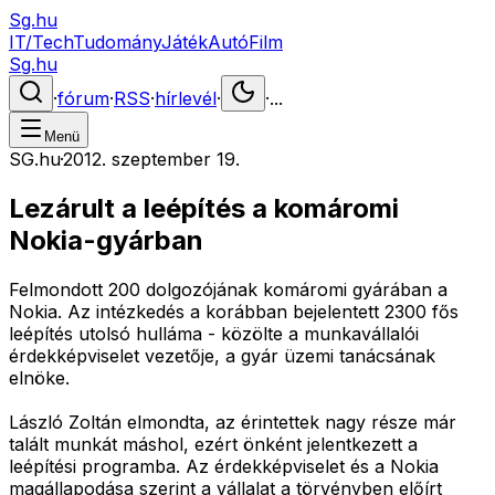
Sg.hu
IT/Tech
Tudomány
Játék
Autó
Film
Sg.hu
·
fórum
·
RSS
·
hírlevél
·
·
...
Menü
SG.hu
·
2012. szeptember 19.
Lezárult a leépítés a komáromi
Nokia-gyárban
Felmondott 200 dolgozójának komáromi gyárában a
Nokia. Az intézkedés a korábban bejelentett 2300 fős
leépítés utolsó hulláma - közölte a munkavállalói
érdekképviselet vezetője, a gyár üzemi tanácsának
elnöke.
László Zoltán elmondta, az érintettek nagy része már
talált munkát máshol, ezért önként jelentkezett a
leépítési programba. Az érdekképviselet és a Nokia
magállapodása szerint a vállalat a törvényben előírt