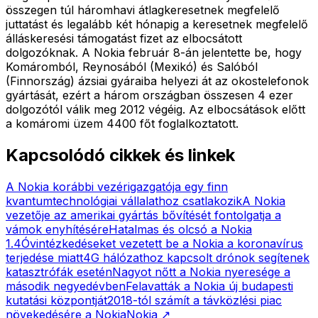
összegen túl háromhavi átlagkeresetnek megfelelő
juttatást és legalább két hónapig a keresetnek megfelelő
álláskeresési támogatást fizet az elbocsátott
dolgozóknak. A Nokia február 8-án jelentette be, hogy
Komáromból, Reynosából (Mexikó) és Salóból
(Finnország) ázsiai gyáraiba helyezi át az okostelefonok
gyártását, ezért a három országban összesen 4 ezer
dolgozótól válik meg 2012 végéig. Az elbocsátások előtt
a komáromi üzem 4400 főt foglalkoztatott.
Kapcsolódó cikkek és linkek
A Nokia korábbi vezérigazgatója egy finn
kvantumtechnológiai vállalathoz csatlakozik
A Nokia
vezetője az amerikai gyártás bővítését fontolgatja a
vámok enyhítésére
Hatalmas és olcsó a Nokia
1.4
Óvintézkedéseket vezetett be a Nokia a koronavírus
terjedése miatt
4G hálózathoz kapcsolt drónok segítenek
katasztrófák esetén
Nagyot nőtt a Nokia nyeresége a
második negyedévben
Felavatták a Nokia új budapesti
kutatási központját
2018-tól számít a távközlési piac
növekedésére a Nokia
Nokia
↗