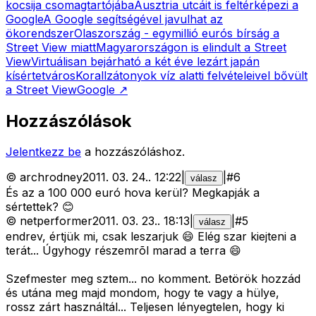
kocsija csomagtartójába
Ausztria utcáit is feltérképezi a
Google
A Google segítségével javulhat az
ökorendszer
Olaszország - egymillió eurós bírság a
Street View miatt
Magyarországon is elindult a Street
View
Virtuálisan bejárható a két éve lezárt japán
kísértetváros
Korallzátonyok víz alatti felvételeivel bővült
a Street View
Google
↗
Hozzászólások
Jelentkezz be
a hozzászóláshoz.
©
archrodney
2011. 03. 24.
.
12:22
|
|
#
6
válasz
És az a 100 000 euró hova kerül? Megkapják a
sértettek? 😊
©
netperformer
2011. 03. 23.
.
18:13
|
|
#
5
válasz
endrev, értjük mi, csak leszarjuk 😄 Elég szar kiejteni a
terát... Úgyhogy részemrõl marad a terra 😄
Szefmester meg sztem... no komment. Betörök hozzád
és utána meg majd mondom, hogy te vagy a hülye,
rossz zárt használtál... Teljesen lényegtelen, hogy ki