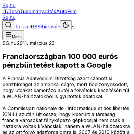
Sg.hu
IT/Tech
Tudomány
Játék
Autó
Film
Sg.hu
·
fórum
·
RSS
·
hírlevél
·
·
...
Menü
SG.hu
·
2011. március 23.
Franciaországban 100 000 eurós
pénzbüntetést kapott a Google
A Francia Adatvédelmi Bizottság azért szabott ki
pénzbírságot az amerikai cégre, mert bebizonyosodott,
hogy utcákat kamerázó autói a felvételek készítésén túl
a WLAN-hálózatokból is gyűjtöttek adatokat.
A Commission nationale de l'informatique et des libertés
(CNIL) azután ült össze, hogy kiderült: a társaság
francia városokat fényképező gépkocsijai nem csak a
házakra voltak kíváncsiak, hanem a WLAN-hálózatokra
és az ott folyó adatforgalomra is. 2007 és 2010 között a