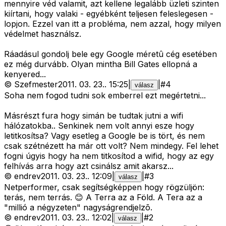
mennyire véd valamit, azt kellene legalább üzleti szinten
kiírtani, hogy valaki - egyébként teljesen feleslegesen -
lopjon. Ezzel van itt a probléma, nem azzal, hogy milyen
védelmet használsz.
Ráadásul gondolj bele egy Google méretû cég esetében
ez még durvább. Olyan mintha Bill Gates ellopná a
kenyered...
©
Szefmester
2011. 03. 23.
.
15:25
|
|
#
4
válasz
Soha nem fogod tudni sok emberrel ezt megértetni...
Másrészt fura hogy simán be tudtak jutni a wifi
hálózatokba.. Senkinek nem volt annyi esze hogy
letitkosítsa? Vagy esetleg a Google be is tört, és nem
csak szétnézett ha már ott volt? Nem mindegy. Fel lehet
fogni úgyis hogy ha nem titkosítod a wifid, hogy az egy
felhívás arra hogy azt csinálsz amit akarsz...
©
endrev
2011. 03. 23.
.
12:09
|
|
#
3
válasz
Netperformer, csak segítségképpen hogy rögzüljön:
terás, nem terrás. 😊 A Terra az a Föld. A Tera az a
"millió a négyzeten" nagyságrendjelzõ.
©
endrev
2011. 03. 23.
.
12:02
|
|
#
2
válasz