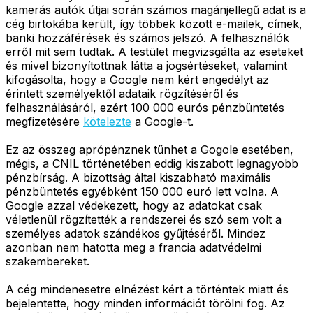
kamerás autók útjai során számos magánjellegű adat is a
cég birtokába került, így többek között e-mailek, címek,
banki hozzáférések és számos jelszó. A felhasználók
erről mit sem tudtak. A testület megvizsgálta az eseteket
és mivel bizonyítottnak látta a jogsértéseket, valamint
kifogásolta, hogy a Google nem kért engedélyt az
érintett személyektől adataik rögzítéséről és
felhasználásáról, ezért 100 000 eurós pénzbüntetés
megfizetésére
kötelezte
a Google-t.
Ez az összeg aprópénznek tűnhet a Gogole esetében,
mégis, a CNIL történetében eddig kiszabott legnagyobb
pénzbírság. A bizottság által kiszabható maximális
pénzbüntetés egyébként 150 000 euró lett volna. A
Google azzal védekezett, hogy az adatokat csak
véletlenül rögzítették a rendszerei és szó sem volt a
személyes adatok szándékos gyűjtéséről. Mindez
azonban nem hatotta meg a francia adatvédelmi
szakembereket.
A cég mindenesetre elnézést kért a történtek miatt és
bejelentette, hogy minden információt törölni fog. Az