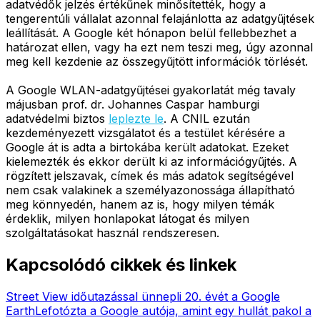
adatvédők jelzés értékűnek minősítették, hogy a
tengerentúli vállalat azonnal felajánlotta az adatgyűjtések
leállítását. A Google két hónapon belül fellebbezhet a
határozat ellen, vagy ha ezt nem teszi meg, úgy azonnal
meg kell kezdenie az összegyűjtött információk törlését.
A Google WLAN-adatgyűjtései gyakorlatát még tavaly
májusban prof. dr. Johannes Caspar hamburgi
adatvédelmi biztos
leplezte le
. A CNIL ezután
kezdeményezett vizsgálatot és a testület kérésére a
Google át is adta a birtokába került adatokat. Ezeket
kielemezték és ekkor derült ki az információgyűjtés. A
rögzített jelszavak, címek és más adatok segítségével
nem csak valakinek a személyazonossága állapítható
meg könnyedén, hanem az is, hogy milyen témák
érdeklik, milyen honlapokat látogat és milyen
szolgáltatásokat használ rendszeresen.
Kapcsolódó cikkek és linkek
Street View időutazással ünnepli 20. évét a Google
Earth
Lefotózta a Google autója, amint egy hullát pakol a