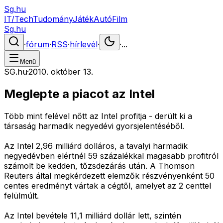
Sg.hu
IT/Tech
Tudomány
Játék
Autó
Film
Sg.hu
·
fórum
·
RSS
·
hírlevél
·
·
...
Menü
SG.hu
·
2010. október 13.
Meglepte a piacot az Intel
Több mint felével nőtt az Intel profitja - derült ki a
társaság harmadik negyedévi gyorsjelentéséből.
Az Intel 2,96 milliárd dolláros, a tavalyi harmadik
negyedévben elértnél 59 százalékkal magasabb profitról
számolt be kedden, tőzsdezárás után. A Thomson
Reuters által megkérdezett elemzők részvényenként 50
centes eredményt vártak a cégtől, amelyet az 2 centtel
felülmúlt.
Az Intel bevétele 11,1 milliárd dollár lett, szintén