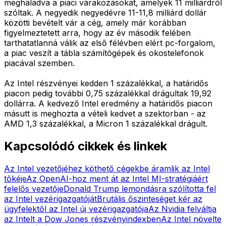
meghaladva a piaci várakozásokat, amelyek 11 milliárdról
szóltak. A negyedik negyedévre 11-11,8 milliárd dollár
közötti bevételt vár a cég, amely már korábban
figyelmeztetett arra, hogy az év második felében
tarthatatlanná válik az első félévben elért pc-forgalom,
a piac veszít a tábla számítógépek és okostelefonok
piacával szemben.
Az Intel részvényei kedden 1 százalékkal, a határidős
piacon pedig további 0,75 százalékkal drágultak 19,92
dollárra. A kedvező Intel eredmény a határidős piacon
másutt is meghozta a vételi kedvet a szektorban - az
AMD 1,3 százalékkal, a Micron 1 százalékkal drágult.
Kapcsolódó cikkek és linkek
Az Intel vezetőjéhez köthető cégekbe áramlik az Intel
tőkéje
Az OpenAI-hoz ment át az Intel MI-stratégiáért
felelős vezetője
Donald Trump lemondásra szólította fel
az Intel vezérigazgatóját
Brutális őszinteséget kér az
ügyfelektől az Intel új vezérigazgatója
Az Nvidia felváltja
az Intelt a Dow Jones részvényindexben
Az Intel növelte