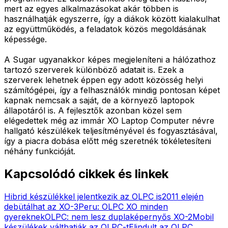
mert az egyes alkalmazásokat akár többen is
használhatják egyszerre, így a diákok között kialakulhat
az együttműködés, a feladatok közös megoldásának
képessége.
A Sugar ugyanakkor képes megjeleníteni a hálózathoz
tartozó szerverek különböző adatait is. Ezek a
szerverek lehetnek éppen egy adott közösség helyi
számítógépei, így a felhasználók mindig pontosan képet
kapnak nemcsak a saját, de a környező laptopok
állapotáról is. A fejlesztők azonban közel sem
elégedettek még az immár XO Laptop Computer névre
hallgató készülékek teljesítményével és fogyasztásával,
így a piacra dobása előtt még szeretnék tökéletesíteni
néhány funkcióját.
Kapcsolódó cikkek és linkek
Hibrid készülékkel jelentkezik az OLPC is
2011 elején
debütálhat az XO-3
Peru: OLPC XO minden
gyereknek
OLPC: nem lesz duplaképernyős XO-2
Mobil
készülékek válthatják az OLPC-t
Elindult az OLPC