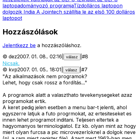
laptopadományozó programja
Tízdolláros laptopon
dolgozik India
A Jointech szállítja le az első 100 dolláros
laptopot
Hozzászólások
Jelentkezz be
a hozzászóláshoz.
©
dez
2007. 01. 08.
.
02:16
|
|
#
8
válasz
Nicsak.
©
kvp
2007. 01. 05.
.
18:01
|
|
#
7
válasz
"Az alkalmazások nem programok?
Lehet, hogy csak rossz a fordítás..."
A programok alatt a valaszthato tevekenysegeket azaz
programokat ertik.
A keret pedig jelen esetben a menu bar-t jelenti, ahol
egyszerre latjuk a futo progrmokat, az ertesiteseket es
innen lehet programot inditani. Teljesen eltertek a
hagyomanyos terminologiatol. Ez kb. olyan mint az hogy
miert olyan furcsa a pic microvezerloknel a dolgok neve
(pl. a ram miert register file). Azert mert 1963-ban meg