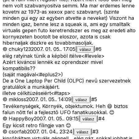
nem volt szabvanyositva semmi. Ma mar erdemes lenne
kovetni az 1973-as xexox parc szabvanyt. (szinte
minden gui egy az egyben atvette a neveket) Viszont ha
minden igaz, benne lesz a squeak is, ami egy smalltalk
virtualis gepen futo keretrendszer es meg az eredeti alto
kornyezeten bootolt be eloszor, azota is csak
hibernaljak diszkre es tovabbmasoljak.
©
chuky123
2007. 01. 05.
.
17:05
|
|
#
6
válasz
elég ratyinak tünik a képböl itélve<#levele>
Azért kiváncsi lennék ez oprendszer mivel
kompatibilis??
(saját magával<#eplus2>
)
De a One Laptop Per Child (OLPC) nevû szervezetnek
gratulálok a munkájáért.
illetve célkitüzéseiért<#taps>
©
mikloss
2007. 01. 05.
.
14:09
|
|
#
5
válasz
Tevékenységek, Környék, objektumok. Heh 😄 biztos
falun nõtt fel a fejlesztõ UFO fanatikusokkal. 😊
©
HappyBoy
2007. 01. 05.
.
09:15
|
|
#
4
válasz
Egy kicsit retro fílingje van 😊
©
csorfab
2007. 01. 04.
.
23:24
|
|
#
3
válasz
kipróbáltam virtuális géppell... elég gáz. sokkal jobbat is