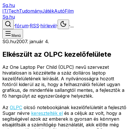
Sg.hu
IT/Tech
Tudomány
Játék
Autó
Film
Sg.hu
·
fórum
·
RSS
·
hírlevél
·
·
...
Menü
SG.hu
·
2007. január 4.
Elkészült az OLPC kezelőfelülete
Az One Laptop Per Child (OLPC) nevű szervezet
hivatalosan is közzétette a száz dolláros laptop
kezelőfelületének leírását. A nyilvánosságra hozott
fotóról kiderül az is, hogy a felhasználói felület ugyan
grafikus, de mindenféle sallangtól mentes, a fejlesztők a
fő hangsúlyt az egyszerűségre helyezték.
Az
OLPC
olcsó notebookjának kezelőfelületét a fejlesztő
Sugar névre
keresztelték el
és a céljuk az volt, hogy a
segítségével azok az emberek is gyorsan és könnyen
elsajátítsák a számítógép használatát, akik előtte még