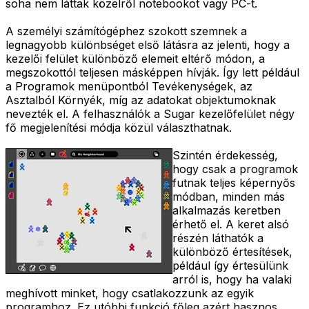
soha nem láttak közelről notebookot vagy PC-t.
A személyi számítógéphez szokott szemnek a
legnagyobb különbséget első látásra az jelenti, hogy a
kezelői felület különböző elemeit eltérő módon, a
megszokottól teljesen másképpen hívják. Így lett például
a Programok menüpontból Tevékenységek, az
Asztalból Környék, míg az adatokat objektumoknak
nevezték el. A felhasználók a Sugar kezelőfelület négy
fő megjelenítési módja közül választhatnak.
Szintén érdekesség,
hogy csak a programok
futnak teljes képernyős
módban, minden más
alkalmazás keretben
érhető el. A keret alsó
részén láthatók a
különböző értesítések,
például így értesülünk
arról is, hogy ha valaki
meghívott minket, hogy csatlakozzunk az egyik
programhoz. Ez utóbbi funkció főleg azért hasznos,