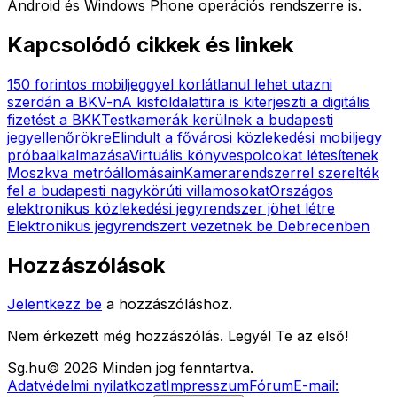
Android és Windows Phone operációs rendszerre is.
Kapcsolódó cikkek és linkek
150 forintos mobiljeggyel korlátlanul lehet utazni
szerdán a BKV-n
A kisföldalattira is kiterjeszti a digitális
fizetést a BKK
Testkamerák kerülnek a budapesti
jegyellenőrökre
Elindult a fővárosi közlekedési mobiljegy
próbaalkalmazása
Virtuális könyvespolcokat létesítenek
Moszkva metróállomásain
Kamerarendszerrel szerelték
fel a budapesti nagykörúti villamosokat
Országos
elektronikus közlekedési jegyrendszer jöhet létre
Elektronikus jegyrendszert vezetnek be Debrecenben
Hozzászólások
Jelentkezz be
a hozzászóláshoz.
Nem érkezett még hozzászólás. Legyél Te az első!
Sg
.hu
©
2026
Minden jog fenntartva.
Adatvédelmi nyilatkozat
Impresszum
Fórum
E-mail: