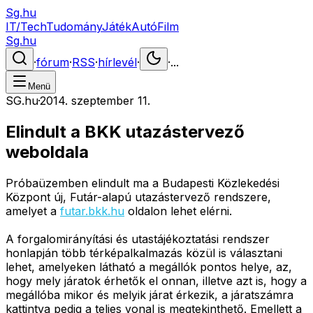
Sg.hu
IT/Tech
Tudomány
Játék
Autó
Film
Sg.hu
·
fórum
·
RSS
·
hírlevél
·
·
...
Menü
SG.hu
·
2014. szeptember 11.
Elindult a BKK utazástervező
weboldala
Próbaüzemben elindult ma a Budapesti Közlekedési
Központ új, Futár-alapú utazástervező rendszere,
amelyet a
futar.bkk.hu
oldalon lehet elérni.
A forgalomirányítási és utastájékoztatási rendszer
honlapján több térképalkalmazás közül is választani
lehet, amelyeken látható a megállók pontos helye, az,
hogy mely járatok érhetők el onnan, illetve azt is, hogy a
megállóba mikor és melyik járat érkezik, a járatszámra
kattintva pedig a teljes vonal is megtekinthető. Emellett a