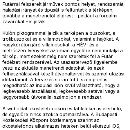
Futárral felszerelt járművek pontos helyét, rendszámát,
haladási irányát és típusát is feltüntetik a térképen,
továbbá a menetrendtől eltérést - például a forgalmi
zavarokat - is jelzik.
Külön piktogrammal jelzik a térképen a buszokat, a
trolibuszokat és a villamosokat, valamint a hajókat. A
nagykörúton járó villamosokat, a HÉV- és a
metrószerelvényeket azonban egyelőre nem mutatja a
térkép, mert ezeket még nem szerelték fel a Futár
fedélzeti rendszerével. Az utazástervező figyelembe
veszi az aktuális menetrendi adatokat, és ezek
felhasználásával készít útvonaltervet és számol utazási
időtartamot. A tervezés során több szempont is
megadható: az indulási időn kívül választható, hogy a
legkevesebb átszállással, legkevesebb sétával vagy a
leggyorsabb útvonallal számoljon a rendszer.
A weboldal okostelefonokon és tableteken is elérhető,
de egyelőre nincs azokra optimalizálva. A Budapesti
Közlekedési Központ közleménye szerint az
okostelefonos alkalmazás heteken belül elkészül iOS,