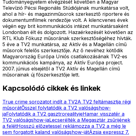
Tudományegyetem elvégzését követően a Magyar
Televízió Pécsi Regionális Stúdiójának munkatársa volt,
ahol a hír- és magazinműsorok szerkesztő riportere és
dokumentumfilmek rendezője volt. A kilencvenes évek
végén egy brit kommunikációs intézet munkatársaként
Londonban élt és dolgozott. Hazaérkezését követően az
RTL Klub Fókusz műsorának szerkesztőségéhez hívták.
5 éve a TV2 munkatársa, az Aktív és a Magellán című
műsorok felelős szerkesztője. Az ő nevéhez kötődik
Magyarország Európa Uniós csatlakozásának TV2-es
kommunikációs kampánya, az Aktív Európa project.
2007. június elsejétől a TV2 Aktív és Magellán című
műsorainak új főszerkesztője lett.
Kapcsolódó cikkek és linkek
True crime sorozatot indít a TV2
A TV2 feltámasztja régi
műsorát
Ősszel folytatódik a TV2 valóságshow-
ja
Folytatódik a TV2 gasztrorealityje
Hamar visszatér a
TV2 valóságshow-ja
Lecserélték a Megasztár zsűrijének
a felét
Hosszú előzetessel reklámozza a TV2 a még le
sem forgatott kaland valóságshow-ját
Ázsia expressz 7.