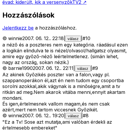
évad: kiderült, kik a versenyzők
TV2
↗
Hozzászólások
Jelentkezz be
a hozzászóláshoz.
©
winnie
2007. 06. 12.
.
22:18
|
|
#
10
válasz
a nézõ és a poszteres nem egy kategória. ráadásul ezen
a logikán elindulva te is nézel/olvasol/hallgatsz olyasmit,
amire egy gyõzõ-nézõ leértelmetlenez. (simán lehet,
nagy az ország, sokan nézik.)
©
barnie1990
2007. 06. 12.
.
22:11
|
|
#
9
válasz
Az akinek Gyõzikés poszter van a falon,vagy pl.
szappanoperákon él,azt én nem tudom egy csoportba
sorolni azokkal,akik vágynak is a minõségre,amit a tv
ritkán ad meg.Nem akarok vitába menni,ennyit akartam
mondani.
És igen,értelmesnek vallom magam,és nem csak
azért,mert nem tartom viccesnek Gyõzikét.
©
winnie
2007. 06. 12.
.
19:20
|
|
#
8
válasz
"Ez a Tv! Sose azt mutatja,ami valóban érdekli az
értelmesebb embereket"