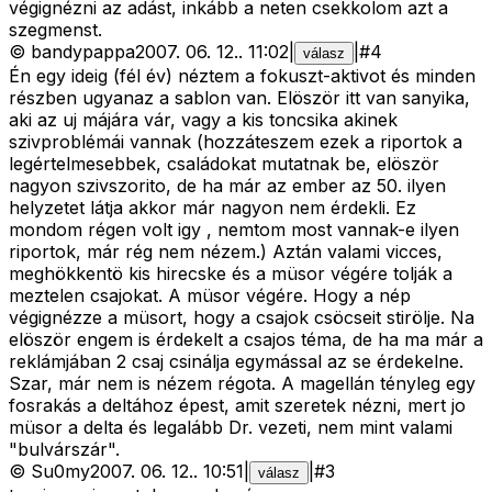
végignézni az adást, inkább a neten csekkolom azt a
szegmenst.
©
bandypappa
2007. 06. 12.
.
11:02
|
|
#
4
válasz
Én egy ideig (fél év) néztem a fokuszt-aktivot és minden
részben ugyanaz a sablon van. Elöször itt van sanyika,
aki az uj májára vár, vagy a kis toncsika akinek
szivproblémái vannak (hozzáteszem ezek a riportok a
legértelmesebbek, családokat mutatnak be, elöször
nagyon szivszorito, de ha már az ember az 50. ilyen
helyzetet látja akkor már nagyon nem érdekli. Ez
mondom régen volt igy , nemtom most vannak-e ilyen
riportok, már rég nem nézem.) Aztán valami vicces,
meghökkentö kis hirecske és a müsor végére tolják a
meztelen csajokat. A müsor végére. Hogy a nép
végignézze a müsort, hogy a csajok csöcseit stirölje. Na
elöször engem is érdekelt a csajos téma, de ha ma már a
reklámjában 2 csaj csinálja egymással az se érdekelne.
Szar, már nem is nézem régota. A magellán tényleg egy
fosrakás a deltához épest, amit szeretek nézni, mert jo
müsor a delta és legalább Dr. vezeti, nem mint valami
"bulvárszár".
©
Su0my
2007. 06. 12.
.
10:51
|
|
#
3
válasz