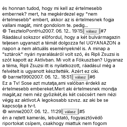
és honnan tudod, hogy mi kell az értelmesebb
embernek? mert, ha megkérdezel egy "nem
értelmesebb" embert, akkor az is értelmesnek fogja
vallani magát, mint gondolom te. pedig...
©
TeszteloPontHu
2007. 06. 12.
.
19:15
|
|
#
7
válasz
Ráadásul sokszor elõfordul, hogy a két bulvármagazin
teljesen ugyanazt a témát dolgozza fel UGYANAZON a
napon a nem aktuális eseményeknél is. A minap a
"sztárok" nyári nyaralásáról volt szó, és Ripli Zsuzsi is
szót kapott az Aktívban. Mi volt a Fókuszban? Ugyanaz
a téma, Ripli Zsuzsi itt is nyilatkozott, ráadásul még a
felvételt is ugyanott készítették. Azért ez ciki.
©
barnie1990
2007. 06. 12.
.
18:51
|
|
#
6
válasz
Ez a Tv! Sose azt mutatja,ami valóban érdekli az
értelmesebb embereket.Mert aki értelmesnek mondja
magát,az nem néz gyõzikét,és két csöcsért nem nézi
végig az aktívot.A legokosabb szvsz. az aki be se
kapcsolja a tv-t.
©
winnie
2007. 06. 12.
.
11:29
|
|
#
5
válasz
én a rejtett kamerás, lebuktató, fogyasztóvédõ
riportokat csípem, csakhogy miattuk nem fogom