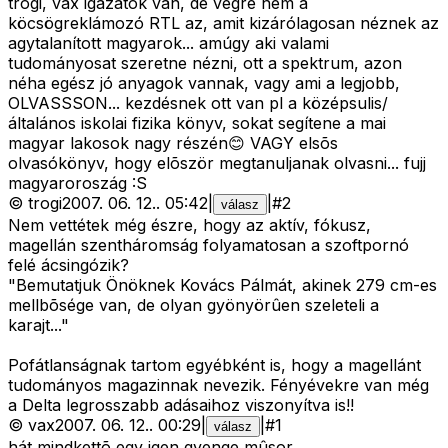
trogi, vax igazatok van, de végre nem a
köcsögreklámozó RTL az, amit kizárólagosan néznek az
agytalanított magyarok... amúgy aki valami
tudományosat szeretne nézni, ott a spektrum, azon
néha egész jó anyagok vannak, vagy ami a legjobb,
OLVASSSON... kezdésnek ott van pl a középsulis/
általános iskolai fizika könyv, sokat segítene a mai
magyar lakosok nagy részén😊 VAGY elsõs
olvasókönyv, hogy elõször megtanuljanak olvasni... fujj
magyaroroszág :S
©
trogi
2007. 06. 12.
.
05:42
|
|
#
2
válasz
Nem vettétek még észre, hogy az aktív, fókusz,
magellán szentháromság folyamatosan a szoftpornó
felé ácsingózik?
"Bemutatjuk Önöknek Kovács Pálmát, akinek 279 cm-es
mellbõsége van, de olyan gyönyörûen szeleteli a
karajt..."
Pofátlanságnak tartom egyébként is, hogy a magellánt
tudományos magazinnak nevezik. Fényévekre van még
a Delta legrosszabb adásaihoz viszonyítva is!!
©
vax
2007. 06. 12.
.
00:29
|
|
#
1
válasz
hát mindkettõ egy igen gyenge mûsor.