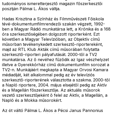
tudományos ismeretterjesztő magazin főszerkesztői
posztján Pálmai L. Ákos váltja.
Hadas Krisztina a Színház és Filmművészeti Főiskola
tévé-dokumentumfilmrendezői szakán végzett, 1992-
ben a Magyar Rádió munkatársa lett, a Krónika és a 168
óra szerkesztőségében dolgozott riporterként. Ezt
követően a Magyar Televízióban, az Objektív című
műsorban tevékenykedett szerkesztő-riportereként,
majd az RTL Klub Akták című műsorában folytatta
szerkesztő-riporteri pályafutását. 2000-től a TV2
munkatársa. Az ő nevéhez fűződik az Igaz vészhelyzet
illetve a Gyerekkórház című dokumentumfilm sorozat a
TV2-n. Munkájáért megkapta a Magyar Orvosi Kamara
médiadíját, két alkalommal pedig az év televíziós
szerkesztő-riporterének választotta a szakma. 2000-től
a Napló riportere, 2004. május elsejétől pedig az Aktív
és a Magellán főszerkesztője. Az aktuális műsorok
vezető szerkesztőjeként ő felel az Aktív, a Magellán, a
Napló és a Mokka műsorokért.
Az öt váltó Pálmai L. Ákos a Pécsi Janus Pannonius