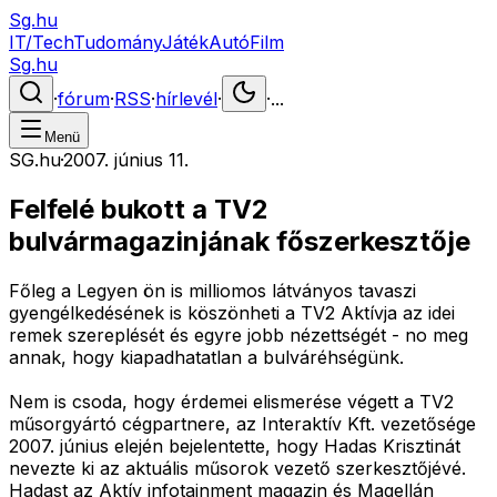
Sg.hu
IT/Tech
Tudomány
Játék
Autó
Film
Sg.hu
·
fórum
·
RSS
·
hírlevél
·
·
...
Menü
SG.hu
·
2007. június 11.
Felfelé bukott a TV2
bulvármagazinjának főszerkesztője
Főleg a Legyen ön is milliomos látványos tavaszi
gyengélkedésének is köszönheti a TV2 Aktívja az idei
remek szereplését és egyre jobb nézettségét - no meg
annak, hogy kiapadhatatlan a bulváréhségünk.
Nem is csoda, hogy érdemei elismerése végett a TV2
műsorgyártó cégpartnere, az Interaktív Kft. vezetősége
2007. június elején bejelentette, hogy Hadas Krisztinát
nevezte ki az aktuális műsorok vezető szerkesztőjévé.
Hadast az Aktív infotainment magazin és Magellán