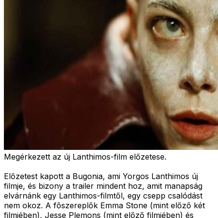
Megérkezett az új Lanthimos-film előzetese.
Előzetest kapott a Bugonia, ami Yorgos Lanthimos új
filmje, és bizony a trailer mindent hoz, amit manapság
elvárnánk egy Lanthimos-filmtől, egy csepp csalódást
nem okoz. A főszereplők Emma Stone (mint előző két
filmjében), Jesse Plemons (mint előző filmjében) és