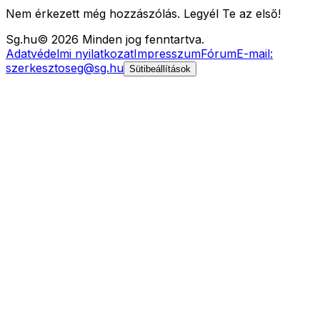
Nem érkezett még hozzászólás. Legyél Te az első!
Sg
.hu
©
2026
Minden jog fenntartva.
Adatvédelmi nyilatkozat
Impresszum
Fórum
E-mail:
szerkesztoseg@sg.hu
Sütibeállítások