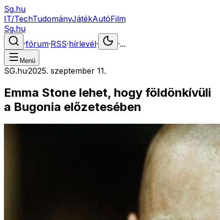
Sg.hu
IT/Tech
Tudomány
Játék
Autó
Film
Sg.hu
·
fórum
·
RSS
·
hírlevél
·
·
...
Menü
SG.hu
·
2025. szeptember 11.
Emma Stone lehet, hogy földönkívüli
a Bugonia előzetesében