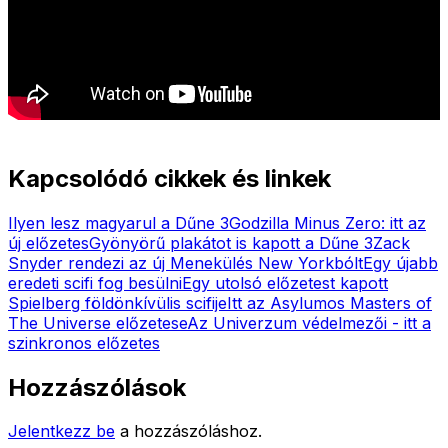
Kapcsolódó cikkek és linkek
Ilyen lesz magyarul a Dűne 3
Godzilla Minus Zero: itt az
új előzetes
Gyönyörű plakátot is kapott a Dűne 3
Zack
Snyder rendezi az új Menekülés New Yorkbólt
Egy újabb
eredeti scifi fog besülni
Egy utolsó előzetest kapott
Spielberg földönkívülis scifije
Itt az Asylumos Masters of
The Universe előzetese
Az Univerzum védelmezői - itt a
szinkronos előzetes
Hozzászólások
Jelentkezz be
a hozzászóláshoz.