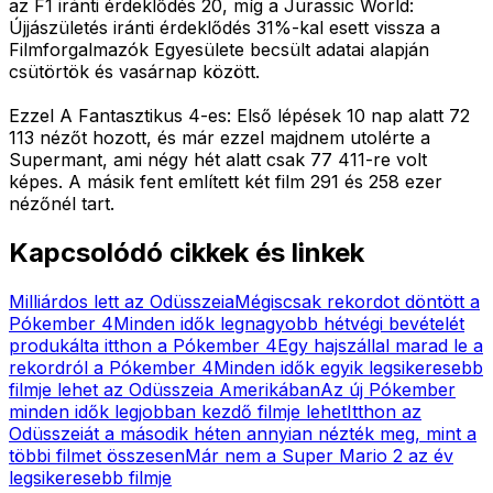
az F1 iránti érdeklődés 20, míg a Jurassic World:
Újjászületés iránti érdeklődés 31%-kal esett vissza a
Filmforgalmazók Egyesülete becsült adatai alapján
csütörtök és vasárnap között.
Ezzel A Fantasztikus 4-es: Első lépések 10 nap alatt 72
113 nézőt hozott, és már ezzel majdnem utolérte a
Supermant, ami négy hét alatt csak 77 411-re volt
képes. A másik fent említett két film 291 és 258 ezer
nézőnél tart.
Kapcsolódó cikkek és linkek
Milliárdos lett az Odüsszeia
Mégiscsak rekordot döntött a
Pókember 4
Minden idők legnagyobb hétvégi bevételét
produkálta itthon a Pókember 4
Egy hajszállal marad le a
rekordról a Pókember 4
Minden idők egyik legsikeresebb
filmje lehet az Odüsszeia Amerikában
Az új Pókember
minden idők legjobban kezdő filmje lehet
Itthon az
Odüsszeiát a második héten annyian nézték meg, mint a
többi filmet összesen
Már nem a Super Mario 2 az év
legsikeresebb filmje