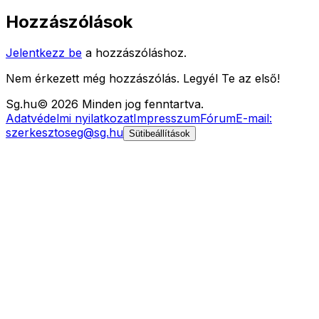
Hozzászólások
Jelentkezz be
a hozzászóláshoz.
Nem érkezett még hozzászólás. Legyél Te az első!
Sg
.hu
©
2026
Minden jog fenntartva.
Adatvédelmi nyilatkozat
Impresszum
Fórum
E-mail:
szerkesztoseg@sg.hu
Sütibeállítások