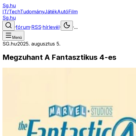
Sg.hu
IT/Tech
Tudomány
Játék
Autó
Film
Sg.hu
·
fórum
·
RSS
·
hírlevél
·
·
...
Menü
SG.hu
·
2025. augusztus 5.
Megzuhant A Fantasztikus 4-es