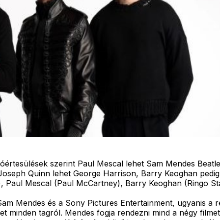
óértesülések szerint Paul Mescal lehet Sam Mendes Beatles-
 Joseph Quinn lehet George Harrison, Barry Keoghan pedig 
), Paul Mescal (Paul McCartney), Barry Keoghan (Ringo St
am Mendes és a Sony Pictures Entertainment, ugyanis a re
t minden tagról. Mendes fogja rendezni mind a négy filmet