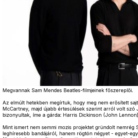
Megvannak Sam Mendes Beatles-filmjeinek főszereplői.
Az elmúlt hetekben megírtuk, hogy meg nem erősített sajt
McCartney, majd újabb értesülések szerint arról volt szó
bizonyultak, íme a gárda: Harris Dickinson (John Lennon
Mint ismert nem semmi mozis projektet gründolt nemrég S
leghíresebb bandájáról, hanem rögtön négyet - egyet-egye