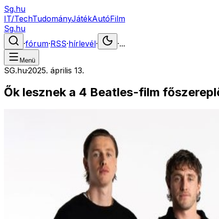
Sg.hu
IT/Tech
Tudomány
Játék
Autó
Film
Sg.hu
·
fórum
·
RSS
·
hírlevél
·
·
...
Menü
SG.hu
·
2025. április 13.
Ők lesznek a 4 Beatles-film főszerepl