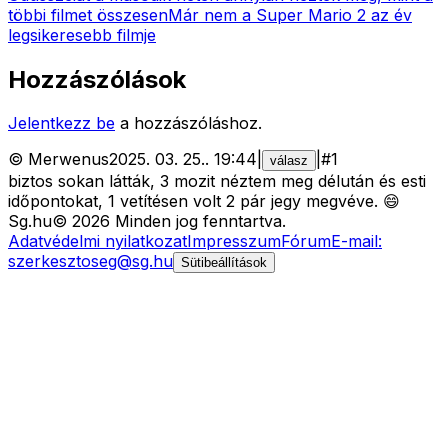
többi filmet összesen
Már nem a Super Mario 2 az év
legsikeresebb filmje
Hozzászólások
Jelentkezz be
a hozzászóláshoz.
©
Merwenus
2025. 03. 25.
.
19:44
|
|
#
1
válasz
biztos sokan látták, 3 mozit néztem meg délután és esti
időpontokat, 1 vetítésen volt 2 pár jegy megvéve. 😄
Sg
.hu
©
2026
Minden jog fenntartva.
Adatvédelmi nyilatkozat
Impresszum
Fórum
E-mail:
szerkesztoseg@sg.hu
Sütibeállítások