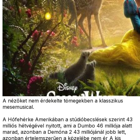
A nézőket nem érdekelte tömegekben a klasszikus
mesemusical.
A Hófehérke Amerikában a stúdióbecslések szerint 43
milliós hétvégével nyitott, ami a Dumbo 46 milliója alatt
marad, azonban a Demóna 2 43 milliójánál jobb lett,
azonban értelemszerűen a közelébe nem ér A kis