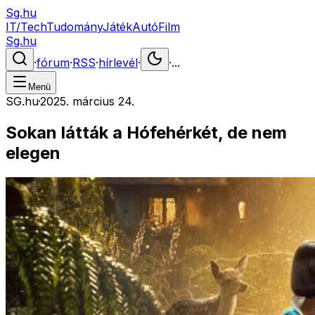
Sg.hu
IT/Tech
Tudomány
Játék
Autó
Film
Sg.hu
·
fórum
·
RSS
·
hírlevél
·
·
...
Menü
SG.hu
·
2025. március 24.
Sokan látták a Hófehérkét, de nem
elegen