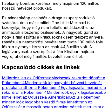
hableány bombasikeréhez, mely majdnem 120 milliós
hosszú hétvégét produkált.
Ez mindenképp csalódás a drága szuperprodukció
számára, de a már említett The Little Mermaid is
bizonyítja, hogy még nem feltétlenül áldozott le az
animációk élőszereplősítésének. A nagyobb gond az,
hogy a film ezúttal a kritikusoknak sem tetszett annyira,
ráadásul a nemzetközi bevétel sem tudta 100 millió fölé
lökni a nyitányt, hiszen az csak 44,3 millió volt. A
leglátványosabb szereplést a film Kínában hajtotta
végre, ahol még 1 milliós bevételt sem ért el.
Kapcsolódó cikkek és linkek
Milliárdos lett az Odüsszeia
Mégiscsak rekordot döntött a
Pókember 4
Minden idők legnagyobb hétvégi bevételét
produkálta itthon a Pókember 4
Egy hajszállal marad le a
rekordról a Pókember 4
Minden idők egyik legsikeresebb
filmje lehet az Odüsszeia Amerikában
Az új Pókember
minden idők legjobban kezdő filmje lehet
Itthon az
Odüsszeiát a második héten annyian nézték meg, mint a