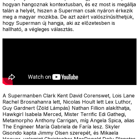
hogyan hangoznak kontextusban, és ez most is megállja
talán a helyét, hiszen a Superman csak nyáron érkezik
meg a magyar mozikba. De azt azért valószínűsíthetjük,
hogy Superman új hangja, aki az előzetesben is
hallható, a végleges választás.
A Supermanben Clark Kent David Corenswet, Lois Lane
Rachel Brosnahanra lett, Nicolas Hoult lett Lex Luthor,
Guy Gardnert (Zöld Lámpás) Nathan Fillion alakíthatja,
Hawkgirl Isabela Merced, Mister Terrific Edi Gathegi,
Metamorpho Anthony Carrigan, míg Angela Spica, alias
The Engineer María Gabriela de Faría lesz. Skyler
Gisondo kapta Jimmy Olsen szerepét, és Mikaela
Hoover, valamint Christopher MacDonald Daily Planetes