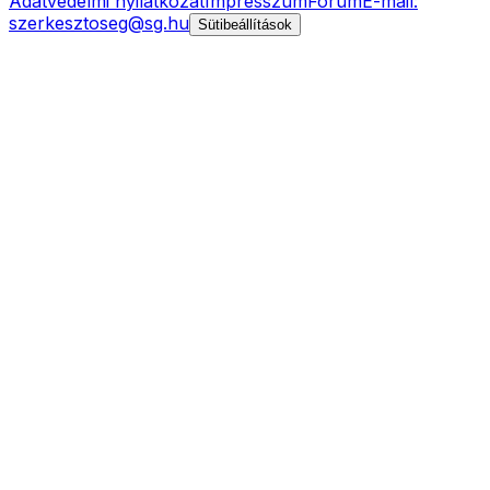
Adatvédelmi nyilatkozat
Impresszum
Fórum
E-mail:
szerkesztoseg@sg.hu
Sütibeállítások