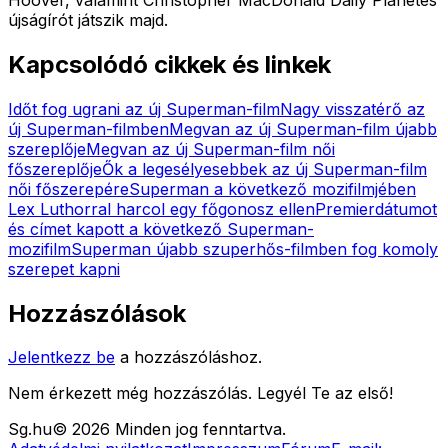
újságírót játszik majd.
Kapcsolódó cikkek és linkek
Időt fog ugrani az új Superman-film
Nagy visszatérő az
új Superman-filmben
Megvan az új Superman-film újabb
szereplője
Megvan az új Superman-film női
főszereplője
Ők a legesélyesebbek az új Superman-film
női főszerepére
Superman a következő mozifilmjében
Lex Luthorral harcol egy főgonosz ellen
Premierdátumot
és címet kapott a következő Superman-
mozifilm
Superman újabb szuperhős-filmben fog komoly
szerepet kapni
Hozzászólások
Jelentkezz be
a hozzászóláshoz.
Nem érkezett még hozzászólás. Legyél Te az első!
Sg
.hu
©
2026
Minden jog fenntartva.