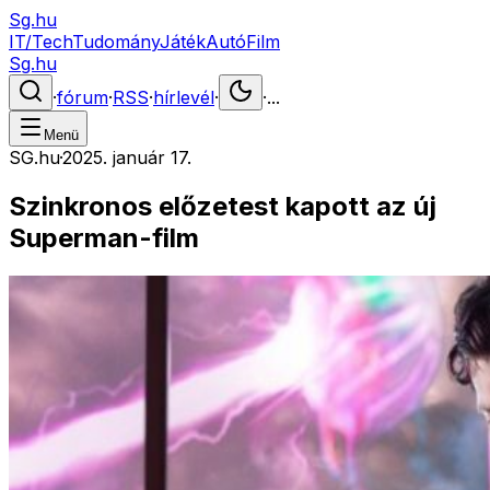
Sg.hu
IT/Tech
Tudomány
Játék
Autó
Film
Sg.hu
·
fórum
·
RSS
·
hírlevél
·
·
...
Menü
SG.hu
·
2025. január 17.
Szinkronos előzetest kapott az új
Superman-film