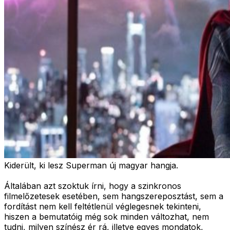
Kiderült, ki lesz Superman új magyar hangja.
Általában azt szoktuk írni, hogy a szinkronos
filmelőzetesek esetében, sem hangszereposztást, sem a
fordítást nem kell feltétlenül véglegesnek tekinteni,
hiszen a bemutatóig még sok minden változhat, nem
tudni, milyen színész ér rá, illetve egyes mondatok,