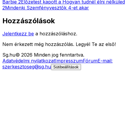
Barbie 2
Előzetest kapott a Hogyan tudnél élni nélküled
2
Mindenki Szemfényvesztők 4-et akar
Hozzászólások
Jelentkezz be
a hozzászóláshoz.
Nem érkezett még hozzászólás. Legyél Te az első!
Sg
.hu
©
2026
Minden jog fenntartva.
Adatvédelmi nyilatkozat
Impresszum
Fórum
E-mail:
szerkesztoseg@sg.hu
Sütibeállítások