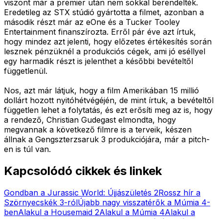
viszont már a premier után nem sokkal berendelték.
Eredetileg az STX stúdió gyártotta a filmet, azonban a
második részt már az eOne és a Tucker Tooley
Entertainment finanszírozta. Erről pár éve azt írtuk,
hogy mindez azt jelenti, hogy előzetes értékesítés során
lesznek pénzüknél a produkciós cégek, ami jó eséllyel
egy harmadik részt is jelenthet a későbbi bevételtől
függetlenül.
Nos, azt már látjuk, hogy a film Amerikában 15 millió
dollárt hozott nyitóhétvégéjén, de mint írtuk, a bevételtől
független lehet a folytatás, és ezt erősíti meg az is, hogy
a rendező, Christian Gudegast elmondta, hogy
megvannak a következő filmre is a terveik, készen
állnak a Gengszterzsaruk 3 produkciójára, már a pitch-
en is túl van.
Kapcsolódó cikkek és linkek
Gondban a Jurassic World: Újjászületés 2
Rossz hír a
Szörnyecskék 3-ról
Újabb nagy visszatérők a Múmia 4-
ben
Alakul a Housemaid 2
Alakul a Múmia 4
Alakul a