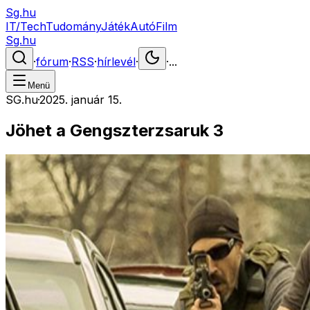
Sg.hu
IT/Tech
Tudomány
Játék
Autó
Film
Sg.hu
·
fórum
·
RSS
·
hírlevél
·
·
...
Menü
SG.hu
·
2025. január 15.
Jöhet a Gengszterzsaruk 3