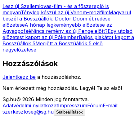
Lesz új Szellemlovas-film - és a főszereplő is
megvan
Tényleg készül az új Venom-mozifilm
Magyarul
beszél a Bosszúállók: Doctor Doom ébredése
előzetese
A hónap legkeményebb előzetese az
Agyagpofáé
Nincs remény az új Penge előtt?
Egy utolsó
előzetest kapott az új Pókember
Baljós plakátot kapott a
Bosszúállók 5
Megjött a Bosszúállók 5 első
nagyelőzetese
Hozzászólások
Jelentkezz be
a hozzászóláshoz.
Nem érkezett még hozzászólás. Legyél Te az első!
Sg
.hu
©
2026
Minden jog fenntartva.
Adatvédelmi nyilatkozat
Impresszum
Fórum
E-mail:
szerkesztoseg@sg.hu
Sütibeállítások