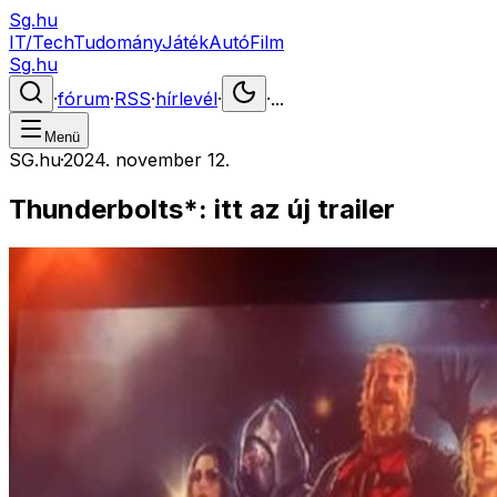
Sg.hu
IT/Tech
Tudomány
Játék
Autó
Film
Sg.hu
·
fórum
·
RSS
·
hírlevél
·
·
...
Menü
SG.hu
·
2024. november 12.
Thunderbolts*: itt az új trailer