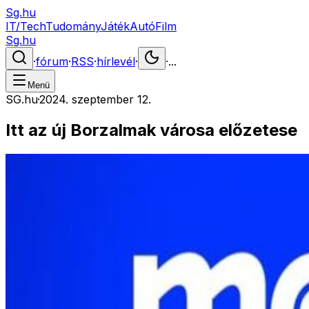
Sg.hu
IT/Tech
Tudomány
Játék
Autó
Film
Sg.hu
·
fórum
·
RSS
·
hírlevél
·
·
...
Menü
SG.hu
·
2024. szeptember 12.
Itt az új Borzalmak városa előzetese