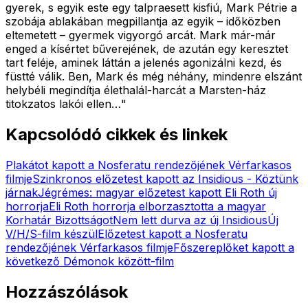
gyerek, s egyik este egy talpraesett kisfiú, Mark Pétrie a
szobája ablakában megpillantja az egyik – időközben
eltemetett – gyermek vigyorgó arcát. Mark már-már
enged a kísértet bűverejének, de azután egy keresztet
tart feléje, aminek láttán a jelenés agonizálni kezd, és
füstté válik. Ben, Mark és még néhány, mindenre elszánt
helybéli megindítja élethalál-harcát a Marsten-ház
titokzatos lakói ellen…
"
Kapcsolódó cikkek és linkek
Plakátot kapott a Nosferatu rendezőjének Vérfarkasos
filmje
Szinkronos előzetest kapott az Insidious - Köztünk
járnak
Jégrémes: magyar előzetest kapott Eli Roth új
horrorja
Eli Roth horrorja elborzasztotta a magyar
Korhatár Bizottságot
Nem lett durva az új Insidious
Új
V/H/S-film készül
Előzetest kapott a Nosferatu
rendezőjének Vérfarkasos filmje
Főszereplőket kapott a
következő Démonok között-film
Hozzászólások