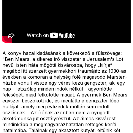
A könyv hazai kiadásának a következő a fülszövege:
"
Ben Mears, a sikeres író visszatér a Jerusalem's Lot
nevű, isten háta mögötti kisvárosba, hogy „kiírja”
magából itt szerzett gyermekkori traumáját: az 1930-as
években a komoran a helység fölé magasodó Marsten-
házba vonult vissza egy véres kezű gengszter, aki egy
nap – látszólag minden indok nélkül – agyonlőtte
feleségét, majd felkötötte magát. A gyermek Ben Mears
egyszer beszökött ide, és meglátta a gengszter lógó
hulláját, amely még évtizedek múltán sem indult
oszlásnak… Az írónak azonban nem a nyugodt
alkotómunka jut osztályrészül. Az álmos kisvárost
mindinkább a megmagyarázhatatlan rettegés keríti
hatalmába. Találnak egy akasztott kutyát, eltűnik két