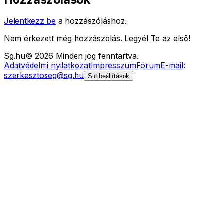
Jelentkezz be
a hozzászóláshoz.
Nem érkezett még hozzászólás. Legyél Te az első!
Sg
.hu
©
2026
Minden jog fenntartva.
Adatvédelmi nyilatkozat
Impresszum
Fórum
E-mail:
szerkesztoseg@sg.hu
Sütibeállítások