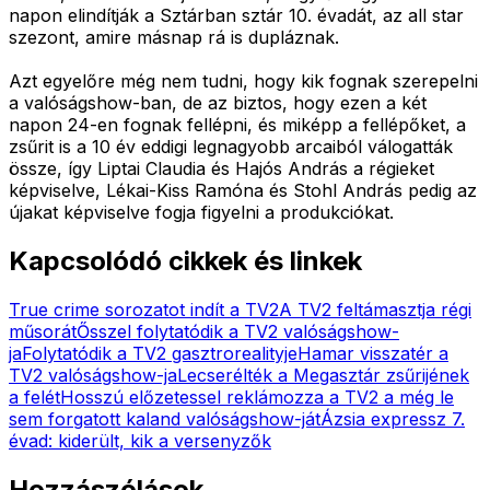
napon elindítják a Sztárban sztár 10. évadát, az all star
szezont, amire másnap rá is dupláznak.
Azt egyelőre még nem tudni, hogy kik fognak szerepelni
a valóságshow-ban, de az biztos, hogy ezen a két
napon 24-en fognak fellépni, és miképp a fellépőket, a
zsűrit is a 10 év eddigi legnagyobb arcaiból válogatták
össze, így Liptai Claudia és Hajós András a régieket
képviselve, Lékai-Kiss Ramóna és Stohl András pedig az
újakat képviselve fogja figyelni a produkciókat.
Kapcsolódó cikkek és linkek
True crime sorozatot indít a TV2
A TV2 feltámasztja régi
műsorát
Ősszel folytatódik a TV2 valóságshow-
ja
Folytatódik a TV2 gasztrorealityje
Hamar visszatér a
TV2 valóságshow-ja
Lecserélték a Megasztár zsűrijének
a felét
Hosszú előzetessel reklámozza a TV2 a még le
sem forgatott kaland valóságshow-ját
Ázsia expressz 7.
évad: kiderült, kik a versenyzők
Hozzászólások