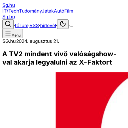
Sg.hu
IT/Tech
Tudomány
Játék
Autó
Film
Sg.hu
·
fórum
·
RSS
·
hírlevél
·
·
...
Menü
SG.hu
·
2024. augusztus 21.
A TV2 mindent vivő valóságshow-
val akarja legyalulni az X-Faktort