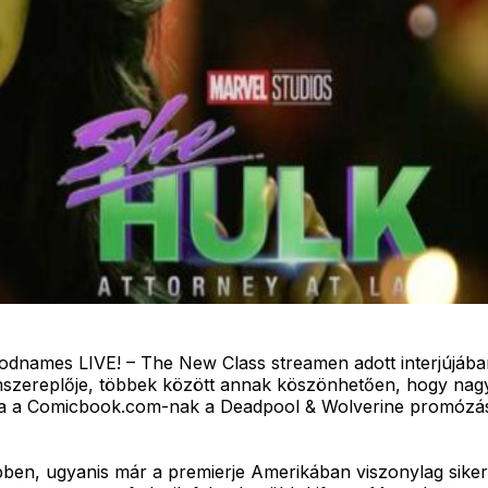
odnames LIVE! – The New Class streamen adott interjújába
ímszereplője, többek között annak köszönhetően, hogy nag
ta a Comicbook.com-nak a Deadpool & Wolverine promózás
ebben, ugyanis már a premierje Amerikában viszonylag siker