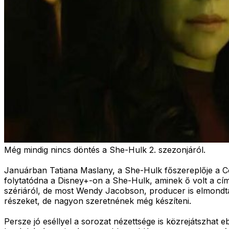
Még mindig nincs döntés a She-Hulk 2. szezonjáról.
Januárban Tatiana Maslany, a She-Hulk főszereplője a C
folytatódna a Disney+-on a She-Hulk, aminek ő volt a c
szériáról, de most Wendy Jacobson, producer is elmond
részeket, de nagyon szeretnének még készíteni.
Persze jó eséllyel a sorozat nézettsége is közrejátszhat 