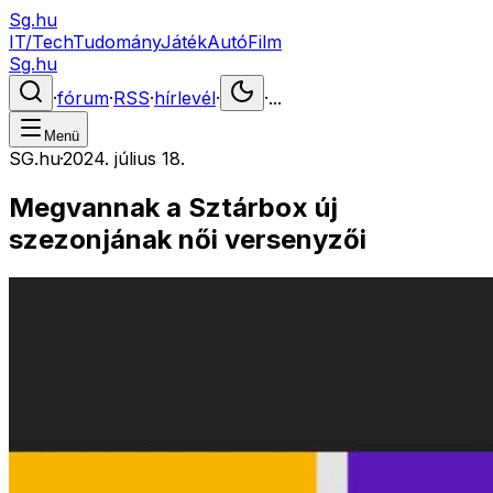
Sg.hu
IT/Tech
Tudomány
Játék
Autó
Film
Sg.hu
·
fórum
·
RSS
·
hírlevél
·
·
...
Menü
SG.hu
·
2024. július 18.
Megvannak a Sztárbox új
szezonjának női versenyzői