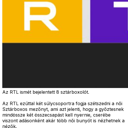
Az RTL ismét bejelentett 8 sztárboxolót.
Az RTL ezúttal két súlycsoportra fogja szétszedni a női
Sztárboxos mezőnyt, ami azt jelenti, hogy a győztesnek
mindössze két összecsapást kell nyernie, cserébe
viszont adásonként akár több női bunyót is nézhetnek a
nézők.