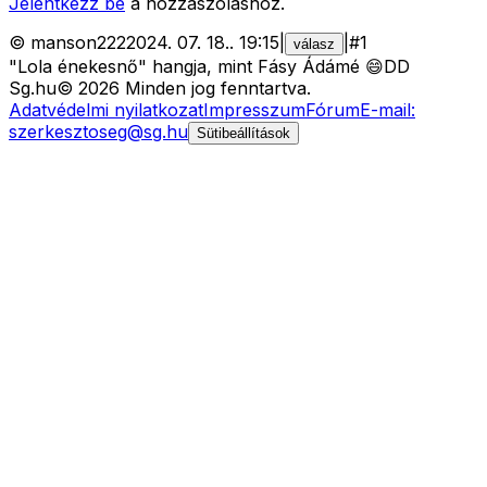
Jelentkezz be
a hozzászóláshoz.
©
manson222
2024. 07. 18.
.
19:15
|
|
#
1
válasz
"Lola énekesnő" hangja, mint Fásy Ádámé 😄DD
Sg
.hu
©
2026
Minden jog fenntartva.
Adatvédelmi nyilatkozat
Impresszum
Fórum
E-mail:
szerkesztoseg@sg.hu
Sütibeállítások