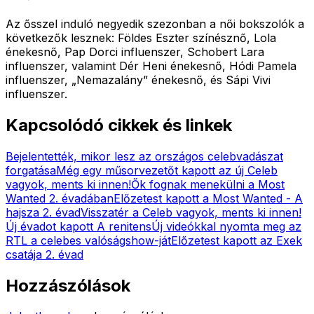
Az ősszel induló negyedik szezonban a női bokszolók a
következők lesznek: Földes Eszter színésznő, Lola
énekesnő, Pap Dorci influenszer, Schobert Lara
influenszer, valamint Dér Heni énekesnő, Hódi Pamela
influenszer, „Nemazalány” énekesnő, és Sápi Vivi
influenszer.
Kapcsolódó cikkek és linkek
Bejelentették, mikor lesz az országos celebvadászat
forgatása
Még egy műsorvezetőt kapott az új Celeb
vagyok, ments ki innen!
Ők fognak menekülni a Most
Wanted 2. évadában
Előzetest kapott a Most Wanted - A
hajsza 2. évad
Visszatér a Celeb vagyok, ments ki innen!
Új évadot kapott A renitens
Új videókkal nyomta meg az
RTL a celebes valóságshow-ját
Előzetest kapott az Exek
csatája 2. évad
Hozzászólások