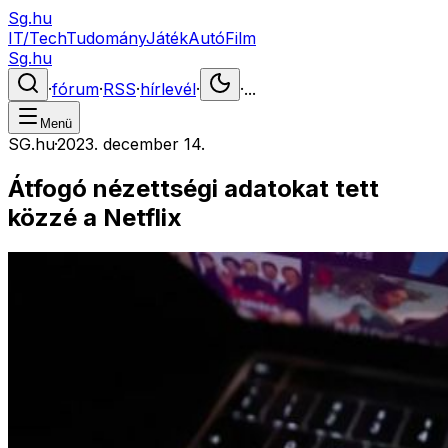
Sg.hu
IT/Tech
Tudomány
Játék
Autó
Film
Sg.hu
·
fórum
·
RSS
·
hírlevél
·
·
...
Menü
SG.hu
·
2023. december 14.
Átfogó nézettségi adatokat tett
közzé a Netflix