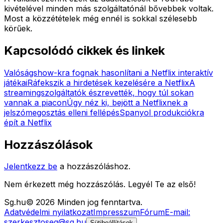
kivételével minden más szolgáltatónál bővebbek voltak.
Most a közzétételek még ennél is sokkal szélesebb
körűek.
Kapcsolódó cikkek és linkek
Valóságshow-kra fognak hasonlítani a Netflix interaktív
játékai
Ráfekszik a hirdetések kezelésére a Netflix
A
streamingszolgáltatók észrevették, hogy túl sokan
vannak a piacon
Úgy néz ki, bejött a Netflixnek a
jelszómegosztás elleni fellépés
Spanyol produkciókra
épít a Netflix
Hozzászólások
Jelentkezz be
a hozzászóláshoz.
Nem érkezett még hozzászólás. Legyél Te az első!
Sg
.hu
©
2026
Minden jog fenntartva.
Adatvédelmi nyilatkozat
Impresszum
Fórum
E-mail:
szerkesztoseg@sg.hu
Sütibeállítások