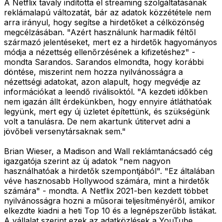
A Netflix tavaly indította el streaming szolgáltatásának
reklámalapú változatát, bár az adatok közzététele nem
arra irányul, hogy segítse a hirdetőket a célközönség
megcélzásában. "Azért használunk harmadik féltől
származó jelentéseket, mert ez a hirdetők hagyományos
módja a nézettség ellenőrzésének a kifizetéshez" -
mondta Sarandos. Sarandos elmondta, hogy korábbi
döntése, miszerint nem hozza nyilvánosságra a
nézettségi adatokat, azon alapult, hogy megvédje az
információkat a leendő riválisoktól. "A kezdeti időkben
nem igazán állt érdekünkben, hogy ennyire átláthatóak
legyünk, mert egy új üzletet építettünk, és szükségünk
volt a tanulásra. De nem akartunk útitervet adni a
jövőbeli versenytársaknak sem."
Brian Wieser, a Madison and Wall reklámtanácsadó cég
igazgatója szerint az új adatok "nem nagyon
használhatóak a hirdetők szempontjából". "Ez általában
véve hasznosabb Hollywood számára, mint a hirdetők
számára" - mondta. A Netflix 2021-ben kezdett többet
nyilvánosságra hozni a műsorai teljesítményéről, amikor
elkezdte kiadni a heti Top 10 és a legnépszerűbb listákat.
A vállalat szerint ezek az adatközlések a YouTube