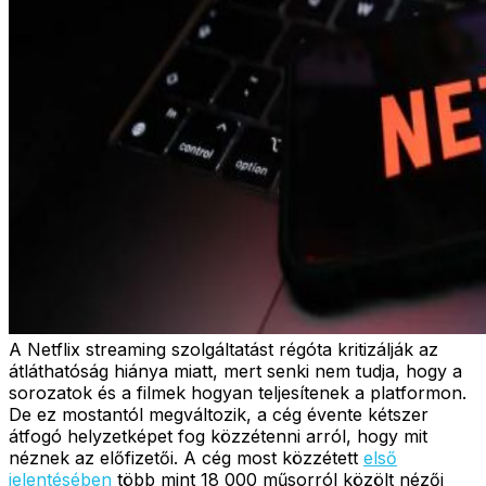
A Netflix streaming szolgáltatást régóta kritizálják az
átláthatóság hiánya miatt, mert senki nem tudja, hogy a
sorozatok és a filmek hogyan teljesítenek a platformon.
De ez mostantól megváltozik, a cég évente kétszer
átfogó helyzetképet fog közzétenni arról, hogy mit
néznek az előfizetői. A cég most közzétett
első
jelentésében
több mint 18 000 műsorról közölt nézői