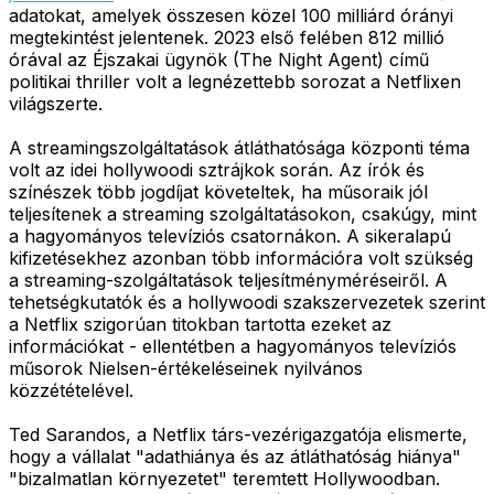
adatokat, amelyek összesen közel 100 milliárd órányi
megtekintést jelentenek. 2023 első felében 812 millió
órával az Éjszakai ügynök (The Night Agent) című
politikai thriller volt a legnézettebb sorozat a Netflixen
világszerte.
A streamingszolgáltatások átláthatósága központi téma
volt az idei hollywoodi sztrájkok során. Az írók és
színészek több jogdíjat követeltek, ha műsoraik jól
teljesítenek a streaming szolgáltatásokon, csakúgy, mint
a hagyományos televíziós csatornákon. A sikeralapú
kifizetésekhez azonban több információra volt szükség
a streaming-szolgáltatások teljesítményméréseiről. A
tehetségkutatók és a hollywoodi szakszervezetek szerint
a Netflix szigorúan titokban tartotta ezeket az
információkat - ellentétben a hagyományos televíziós
műsorok Nielsen-értékeléseinek nyilvános
közzétételével.
Ted Sarandos, a Netflix társ-vezérigazgatója elismerte,
hogy a vállalat "adathiánya és az átláthatóság hiánya"
"bizalmatlan környezetet" teremtett Hollywoodban.