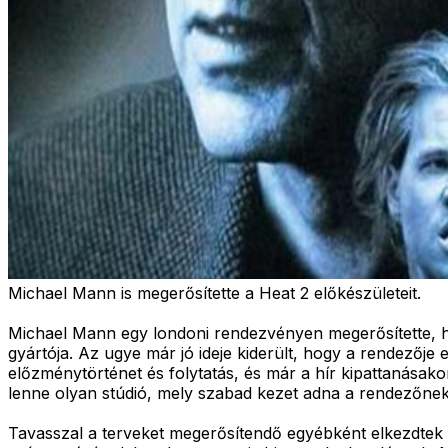
Michael Mann is megerősítette a Heat 2 előkészületeit.
Michael Mann egy londoni rendezvényen megerősítette, ho
gyártója. Az ugye már jó ideje kiderült, hogy a rendező
előzménytörténet és folytatás, és már a hír kipattanásak
lenne olyan stúdió, mely szabad kezet adna a rendezőnek
Tavasszal a terveket megerősítendő egyébként elkezdtek s