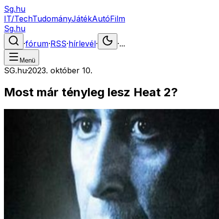
Sg.hu
IT/Tech
Tudomány
Játék
Autó
Film
Sg.hu
·
fórum
·
RSS
·
hírlevél
·
·
...
Menü
SG.hu
·
2023. október 10.
Most már tényleg lesz Heat 2?