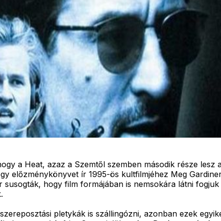
gy a Heat, azaz a Szemtől szemben második része lesz a k
je egy előzménykönyvet ír 1995-ös kultfilmjéhez Meg Gard
or susogták, hogy film formájában is nemsokára látni fogju
.
zereposztási pletykák is szállingózni, azonban ezek egyik