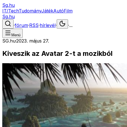
Sg.hu
IT/Tech
Tudomány
Játék
Autó
Film
Sg.hu
·
fórum
·
RSS
·
hírlevél
·
·
...
Menü
SG.hu
·
2023. május 27.
Kiveszik az Avatar 2-t a mozikból