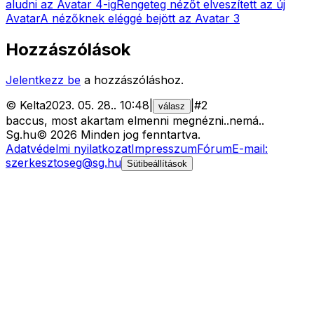
aludni az Avatar 4-ig
Rengeteg nézőt elveszített az új
Avatar
A nézőknek eléggé bejött az Avatar 3
Hozzászólások
Jelentkezz be
a hozzászóláshoz.
©
Kelta
2023. 05. 28.
.
10:48
|
|
#
2
válasz
baccus, most akartam elmenni megnézni..nemá..
Sg
.hu
©
2026
Minden jog fenntartva.
Adatvédelmi nyilatkozat
Impresszum
Fórum
E-mail:
szerkesztoseg@sg.hu
Sütibeállítások