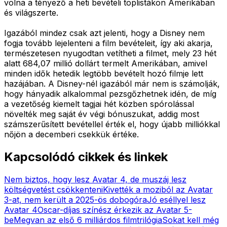
volna a tényező a heti bevételi toplistákon Amerikában
és világszerte.
Igazából mindez csak azt jelenti, hogy a Disney nem
fogja tovább lejelenteni a film bevételeit, így aki akarja,
természetesen nyugodtan vetítheti a filmet, mely 23 hét
alatt 684,07 millió dollárt termelt Amerikában, amivel
minden idők hetedik legtöbb bevételt hozó filmje lett
hazájában. A Disney-nél igazából már nem is számolják,
hogy hányadik alkalommal pezsgőzhetnek idén, de míg
a vezetőség kiemelt tagjai hét közben spórolással
növelték meg saját év végi bónuszukat, addig most
számszerűsített bevétellel érték el, hogy újabb milliókkal
nőjön a decemberi csekkük értéke.
Kapcsolódó cikkek és linkek
Nem biztos, hogy lesz Avatar 4, de muszáj lesz
költségvetést csökkenteni
Kivették a moziból az Avatar
3-at, nem került a 2025-ös dobogóra
Jó eséllyel lesz
Avatar 4
Oscar-díjas színész érkezik az Avatar 5-
be
Megvan az első 6 milliárdos filmtrilógia
Sokat kell még