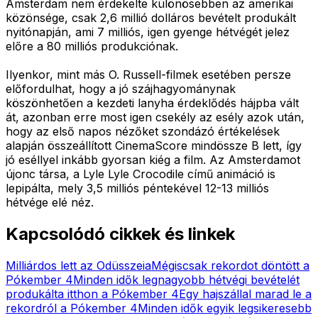
Amsterdam nem érdekelte különösebben az amerikai
közönsége, csak 2,6 millió dolláros bevételt produkált
nyitónapján, ami 7 milliós, igen gyenge hétvégét jelez
előre a 80 milliós produkciónak.
Ilyenkor, mint más O. Russell-filmek esetében persze
előfordulhat, hogy a jó szájhagyománynak
köszönhetően a kezdeti lanyha érdeklődés hájpba vált
át, azonban erre most igen csekély az esély azok után,
hogy az első napos nézőket szondázó értékelések
alapján összeállított CinemaScore mindössze B lett, így
jó eséllyel inkább gyorsan kiég a film. Az Amsterdamot
újonc társa, a Lyle Lyle Crocodile című animáció is
lepipálta, mely 3,5 milliós péntekével 12-13 milliós
hétvége elé néz.
Kapcsolódó cikkek és linkek
Milliárdos lett az Odüsszeia
Mégiscsak rekordot döntött a
Pókember 4
Minden idők legnagyobb hétvégi bevételét
produkálta itthon a Pókember 4
Egy hajszállal marad le a
rekordról a Pókember 4
Minden idők egyik legsikeresebb