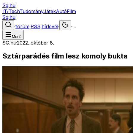
Sg.hu
IT/Tech
Tudomány
Játék
Autó
Film
Sg.hu
·
fórum
·
RSS
·
hírlevél
·
·
...
Menü
SG.hu
·
2022. október 8.
Sztárparádés film lesz komoly bukta