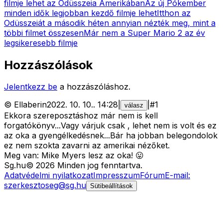
filmje lehet az Odüsszeia Amerikában
Az új Pókember
minden idők legjobban kezdő filmje lehet
Itthon az
Odüsszeiát a második héten annyian nézték meg, mint a
többi filmet összesen
Már nem a Super Mario 2 az év
legsikeresebb filmje
Hozzászólások
Jelentkezz be
a hozzászóláshoz.
©
Ellaberin
2022. 10. 10.
.
14:28
|
|
#
1
válasz
Ekkora szereposztáshoz már nem is kell
forgatókönyv...Vagy várjuk csak , lehet nem is volt és ez
az oka a gyengélkedésnek...Bár ha jobban belegondolok
ez nem szokta zavarni az amerikai nézőket.
Meg van: Mike Myers lesz az oka! 😛
Sg
.hu
©
2026
Minden jog fenntartva.
Adatvédelmi nyilatkozat
Impresszum
Fórum
E-mail:
szerkesztoseg@sg.hu
Sütibeállítások