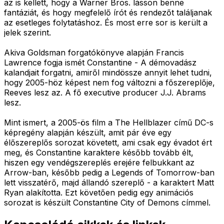
az is kellett, hogy a Warner Bros. lásson benne
fantáziát, és hogy megfelelő írót és rendezőt találjanak
az esetleges folytatáshoz. És most erre sor is került a
jelek szerint.
Akiva Goldsman forgatókönyve alapján Francis
Lawrence fogja ismét Constantine - A démovadász
kalandjait forgatni, amiről mindössze annyit lehet tudni,
hogy 2005-höz képest nem fog változni a főszereplője,
Reeves lesz az. A fő executive producer J.J. Abrams
lesz.
Mint ismert, a 2005-ös film a The Hellblazer című DC-s
képregény alapján készült, amit pár éve egy
élőszereplős sorozat követett, ami csak egy évadot ért
meg, és Constantine karaktere később tovább élt,
hiszen egy vendégszereplés erejére felbukkant az
Arrow-ban, később pedig a Legends of Tomorrow-ban
lett visszatérő, majd állandó szereplő - a karaktert Matt
Ryan alakította. Ezt követően pedig egy animációs
sorozat is készült Constantine City of Demons címmel.