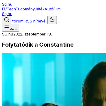
Sg.hu
IT/Tech
Tudomány
Játék
Autó
Film
Sg.hu
·
fórum
·
RSS
·
hírlevél
·
·
...
Menü
SG.hu
·
2022. szeptember 19.
Folytatódik a Constantine