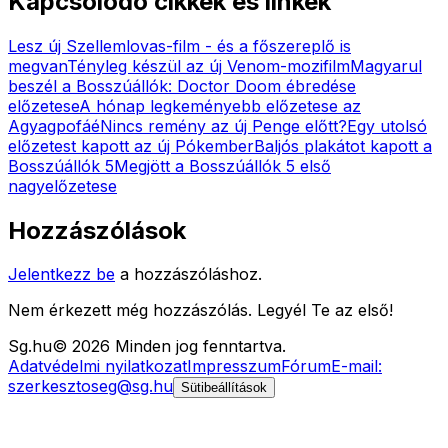
Kapcsolódó cikkek és linkek
Lesz új Szellemlovas-film - és a főszereplő is
megvan
Tényleg készül az új Venom-mozifilm
Magyarul
beszél a Bosszúállók: Doctor Doom ébredése
előzetese
A hónap legkeményebb előzetese az
Agyagpofáé
Nincs remény az új Penge előtt?
Egy utolsó
előzetest kapott az új Pókember
Baljós plakátot kapott a
Bosszúállók 5
Megjött a Bosszúállók 5 első
nagyelőzetese
Hozzászólások
Jelentkezz be
a hozzászóláshoz.
Nem érkezett még hozzászólás. Legyél Te az első!
Sg
.hu
©
2026
Minden jog fenntartva.
Adatvédelmi nyilatkozat
Impresszum
Fórum
E-mail:
szerkesztoseg@sg.hu
Sütibeállítások