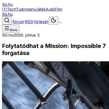
Sg.hu
IT/Tech
Tudomány
Játék
Autó
Film
Sg.hu
·
fórum
·
RSS
·
hírlevél
·
·
...
Menü
SG.hu
·
2020. június 3.
Folytatódhat a Mission: Impossible 7
forgatása