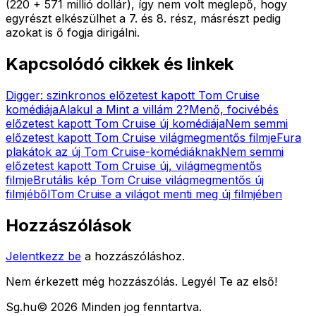
(220 + 571 millió dollár), így nem volt meglepő, hogy
egyrészt elkészülhet a 7. és 8. rész, másrészt pedig
azokat is ő fogja dirigálni.
Kapcsolódó cikkek és linkek
Digger: szinkronos előzetest kapott Tom Cruise
komédiája
Alakul a Mint a villám 2?
Menő, focivébés
előzetest kapott Tom Cruise új komédiája
Nem semmi
előzetest kapott Tom Cruise világmegmentős filmje
Fura
plakátok az új Tom Cruise-komédiáknak
Nem semmi
előzetest kapott Tom Cruise új, világmegmentős
filmje
Brutális kép Tom Cruise világmegmentős új
filmjéből
Tom Cruise a világot menti meg új filmjében
Hozzászólások
Jelentkezz be
a hozzászóláshoz.
Nem érkezett még hozzászólás. Legyél Te az első!
Sg
.hu
©
2026
Minden jog fenntartva.