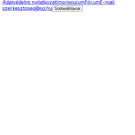
Adatvédelmi nyilatkozat
Impresszum
Fórum
E-mail:
szerkesztoseg@sg.hu
Sütibeállítások