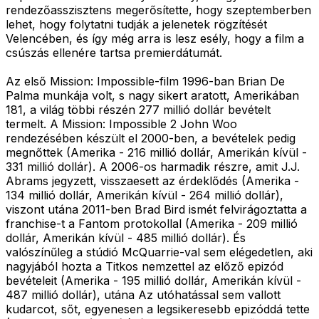
rendezőasszisztens megerősítette, hogy szeptemberben
lehet, hogy folytatni tudják a jelenetek rögzítését
Velencében, és így még arra is lesz esély, hogy a film a
csúszás ellenére tartsa premierdátumát.
Az első Mission: Impossible-film 1996-ban Brian De
Palma munkája volt, s nagy sikert aratott, Amerikában
181, a világ többi részén 277 millió dollár bevételt
termelt. A Mission: Impossible 2 John Woo
rendezésében készült el 2000-ben, a bevételek pedig
megnőttek (Amerika - 216 millió dollár, Amerikán kívül -
331 millió dollár). A 2006-os harmadik részre, amit J.J.
Abrams jegyzett, visszaesett az érdeklődés (Amerika -
134 millió dollár, Amerikán kívül - 264 millió dollár),
viszont utána 2011-ben Brad Bird ismét felvirágoztatta a
franchise-t a Fantom protokollal (Amerika - 209 millió
dollár, Amerikán kívül - 485 millió dollár). És
valószínűleg a stúdió McQuarrie-val sem elégedetlen, aki
nagyjából hozta a Titkos nemzettel az előző epizód
bevételeit (Amerika - 195 millió dollár, Amerikán kívül -
487 millió dollár), utána Az utóhatással sem vallott
kudarcot, sőt, egyenesen a legsikeresebb epizóddá tette