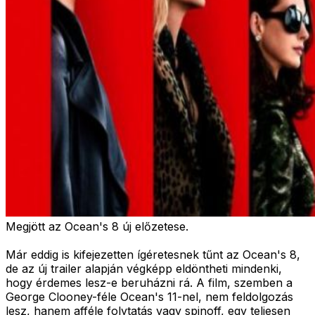
Megjött az Ocean's 8 új előzetese.
Már eddig is kifejezetten ígéretesnek tűnt az Ocean's 8,
de az új trailer alapján végképp eldöntheti mindenki,
hogy érdemes lesz-e beruházni rá. A film, szemben a
George Clooney-féle Ocean's 11-nel, nem feldolgozás
lesz, hanem afféle folytatás vagy spinoff, egy teljesen