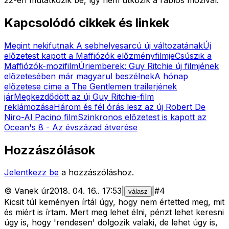
Kapcsolódó cikkek és linkek
Megint nekifutnak A sebhelyesarcú új változatának
Új
előzetest kapott a Maffiózók előzményfilmje
Csúszik a
Maffiózók-mozifilm
Úriemberek: Guy Ritchie új filmjének
előzetesében már magyarul beszélnek
A hónap
előzetese címe a The Gentlemen trailerjének
jár
Megkezdődött az új Guy Ritchie-film
reklámozása
Három és fél órás lesz az új Robert De
Niro-Al Pacino film
Szinkronos előzetest is kapott az
Ocean's 8 - Az évszázad átverése
Hozzászólások
Jelentkezz be
a hozzászóláshoz.
©
Vanek úr
2018. 04. 16.
.
17:53
|
|
#
4
válasz
Kicsit túl keményen írtál úgy, hogy nem értetted meg, mit
és miért is írtam. Mert meg lehet élni, pénzt lehet keresni
úgy is, hogy 'rendesen' dolgozik valaki, de lehet úgy is,