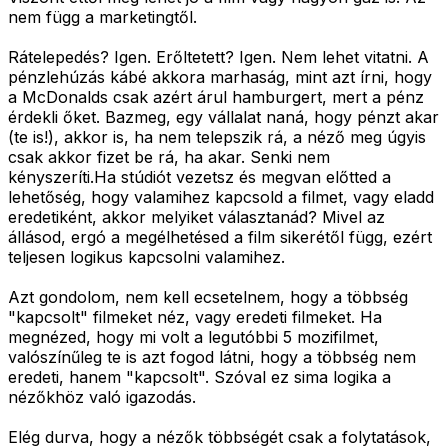
nem függ a marketingtől.
Rátelepedés? Igen. Erőltetett? Igen. Nem lehet vitatni. A
pénzlehúzás kábé akkora marhaság, mint azt írni, hogy
a McDonalds csak azért árul hamburgert, mert a pénz
érdekli őket. Bazmeg, egy vállalat naná, hogy pénzt akar
(te is!), akkor is, ha nem telepszik rá, a néző meg úgyis
csak akkor fizet be rá, ha akar. Senki nem
kényszeríti.Ha stúdiót vezetsz és megvan előtted a
lehetőség, hogy valamihez kapcsold a filmet, vagy eladd
eredetiként, akkor melyiket választanád? Mivel az
állásod, ergó a megélhetésed a film sikerétől függ, ezért
teljesen logikus kapcsolni valamihez.
Azt gondolom, nem kell ecsetelnem, hogy a többség
"kapcsolt" filmeket néz, vagy eredeti filmeket. Ha
megnézed, hogy mi volt a legutóbbi 5 mozifilmet,
valószínűleg te is azt fogod látni, hogy a többség nem
eredeti, hanem "kapcsolt". Szóval ez sima logika a
nézőkhöz való igazodás.
Elég durva, hogy a nézők többségét csak a folytatások,