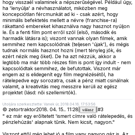
hogy visszaél valaminek a népszerűségével. Például úgy,
ha 'lenyúlja' a névhasználatot, miközben meg
koncepciótlan fércmunkát ad ki - csak azért, hogy
minimális befektetés mellett a névre (franchise-ra)
rákattanó embereket kihasználva nagy hasznot nyúljon
le. És a fenti film pont erről szól (első, második és
harmadik látásra is); viszont vannak olyan filmek, amik
semmihez nem kapcsolódnak (teljesen 'újak'), és mégis
tudnak normális hasznot hozni (mert tényleg jók, és
ezért nézik meg őket). De ha azt nézzük, akkor a
legtöbb ma már több részes film is pont így indult - nem
kapcsolódtak semmihez, de befutottak. Viszont már
engem az is elidegenít egy film megnézésétől, ha
rátelepedve egy sorozatra, csak a pénz miatt csinálnak
valamit, a kreativitás meg messzire kerüli az egész
projektet (lásd: női szellemirtók).
Utoljára szerkesztette: Vanek úr, 2018.04.16. 17:53:56
©
zetortraktor
2018. 04. 15.
.
11:28
|
|
#
3
válasz
" ez már egy erőltetett 'ismert címre való rátelepedés, és
pénzlehúzás' alapnak tűnik. Nem kicsit, nagyon."
Viszont ettől még lehet jó a film vagy nagyon gáz is. Az