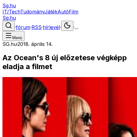
Sg.hu
IT/Tech
Tudomány
Játék
Autó
Film
Sg.hu
·
fórum
·
RSS
·
hírlevél
·
·
...
Menü
SG.hu
·
2018. április 14.
Az Ocean's 8 új előzetese végképp
eladja a filmet