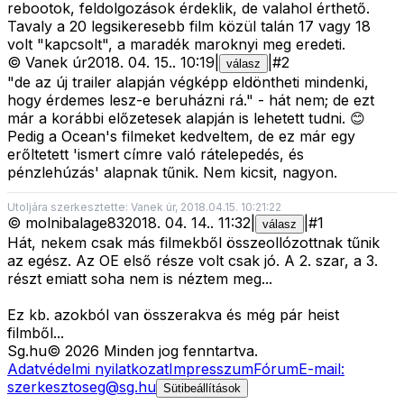
rebootok, feldolgozások érdeklik, de valahol érthető.
Tavaly a 20 legsikeresebb film közül talán 17 vagy 18
volt "kapcsolt", a maradék maroknyi meg eredeti.
©
Vanek úr
2018. 04. 15.
.
10:19
|
|
#
2
válasz
"de az új trailer alapján végképp eldöntheti mindenki,
hogy érdemes lesz-e beruházni rá."
- hát nem; de ezt
már a korábbi előzetesek alapján is lehetett tudni. 😊
Pedig a Ocean's filmeket kedveltem, de ez már egy
erőltetett 'ismert címre való rátelepedés, és
pénzlehúzás' alapnak tűnik. Nem kicsit, nagyon.
Utoljára szerkesztette: Vanek úr, 2018.04.15. 10:21:22
©
molnibalage83
2018. 04. 14.
.
11:32
|
|
#
1
válasz
Hát, nekem csak más filmekből összeollózottnak tűnik
az egész. Az OE első része volt csak jó. A 2. szar, a 3.
részt emiatt soha nem is néztem meg...
Ez kb. azokból van összerakva és még pár heist
filmből...
Sg
.hu
©
2026
Minden jog fenntartva.
Adatvédelmi nyilatkozat
Impresszum
Fórum
E-mail:
szerkesztoseg@sg.hu
Sütibeállítások