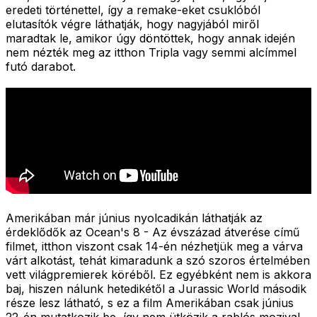
eredeti történettel, így a remake-eket csuklóból
elutasítók végre láthatják, hogy nagyjából miről
maradtak le, amikor úgy döntöttek, hogy annak idején
nem nézték meg az itthon Tripla vagy semmi alcímmel
futó darabot.
Amerikában már június nyolcadikán láthatják az
érdeklődők az Ocean's 8 - Az évszázad átverése című
filmet, itthon viszont csak 14-én nézhetjük meg a várva
várt alkotást, tehát kimaradunk a szó szoros értelmében
vett világpremierek köréből. Ez egyébként nem is akkora
baj, hiszen nálunk hetedikétől a Jurassic World második
része lesz látható, s ez a film Amerikában csak június
22-én mutatkozik be, így nem ütközik a rablós mozival.